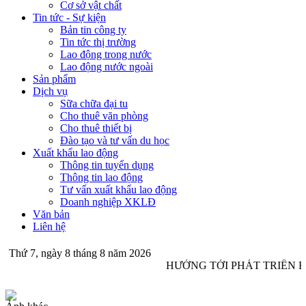
Cơ sở vật chất
Tin tức - Sự kiện
Bản tin công ty
Tin tức thị trường
Lao động trong nước
Lao động nước ngoài
Sản phẩm
Dịch vụ
Sữa chữa đại tu
Cho thuê văn phòng
Cho thuê thiết bị
Đào tạo và tư vấn du học
Xuất khẩu lao động
Thông tin tuyển dụng
Thông tin lao động
Tư vấn xuất khẩu lao động
Doanh nghiệp XKLĐ
Văn bản
Liên hệ
Thứ 7, ngày 8 tháng 8 năm 2026
HƯỚNG TỚI PHÁT TRIỂN B