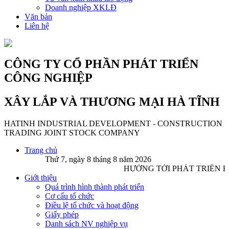
Doanh nghiệp XKLĐ
Văn bản
Liên hệ
CÔNG TY CỔ PHẦN PHÁT TRIỂN
CÔNG NGHIỆP
XÂY LẮP VÀ THƯƠNG MẠI HÀ TĨNH
HATINH INDUSTRIAL DEVELOPMENT - CONSTRUCTION
TRADING JOINT STOCK COMPANY
Trang chủ
Thứ 7, ngày 8 tháng 8 năm 2026
HƯỚNG TỚI PHÁT TRIỂN B
Giới thiệu
Quá trình hình thành phát triển
Cơ cấu tổ chức
Điều lệ tổ chức và hoạt động
Giấy phép
Danh sách NV nghiệp vụ