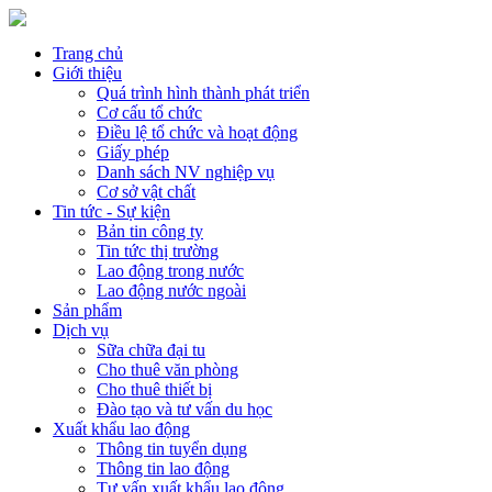
Trang chủ
Giới thiệu
Quá trình hình thành phát triển
Cơ cấu tổ chức
Điều lệ tổ chức và hoạt động
Giấy phép
Danh sách NV nghiệp vụ
Cơ sở vật chất
Tin tức - Sự kiện
Bản tin công ty
Tin tức thị trường
Lao động trong nước
Lao động nước ngoài
Sản phẩm
Dịch vụ
Sữa chữa đại tu
Cho thuê văn phòng
Cho thuê thiết bị
Đào tạo và tư vấn du học
Xuất khẩu lao động
Thông tin tuyển dụng
Thông tin lao động
Tư vấn xuất khẩu lao động