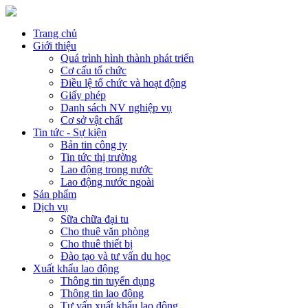
Trang chủ
Giới thiệu
Quá trình hình thành phát triển
Cơ cấu tổ chức
Điều lệ tổ chức và hoạt động
Giấy phép
Danh sách NV nghiệp vụ
Cơ sở vật chất
Tin tức - Sự kiện
Bản tin công ty
Tin tức thị trường
Lao động trong nước
Lao động nước ngoài
Sản phẩm
Dịch vụ
Sữa chữa đại tu
Cho thuê văn phòng
Cho thuê thiết bị
Đào tạo và tư vấn du học
Xuất khẩu lao động
Thông tin tuyển dụng
Thông tin lao động
Tư vấn xuất khẩu lao động