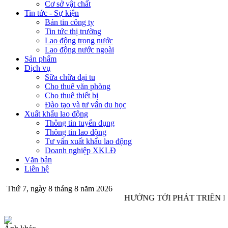
Cơ sở vật chất
Tin tức - Sự kiện
Bản tin công ty
Tin tức thị trường
Lao động trong nước
Lao động nước ngoài
Sản phẩm
Dịch vụ
Sữa chữa đại tu
Cho thuê văn phòng
Cho thuê thiết bị
Đào tạo và tư vấn du học
Xuất khẩu lao động
Thông tin tuyển dụng
Thông tin lao động
Tư vấn xuất khẩu lao động
Doanh nghiệp XKLĐ
Văn bản
Liên hệ
Thứ 7, ngày 8 tháng 8 năm 2026
HƯỚNG TỚI PHÁT TRIỂN 