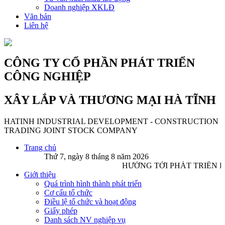
Doanh nghiệp XKLĐ
Văn bản
Liên hệ
CÔNG TY CỔ PHẦN PHÁT TRIỂN
CÔNG NGHIỆP
XÂY LẮP VÀ THƯƠNG MẠI HÀ TĨNH
HATINH INDUSTRIAL DEVELOPMENT - CONSTRUCTION
TRADING JOINT STOCK COMPANY
Trang chủ
Thứ 7, ngày 8 tháng 8 năm 2026
HƯỚNG TỚI PHÁT TRIỂN 
Giới thiệu
Quá trình hình thành phát triển
Cơ cấu tổ chức
Điều lệ tổ chức và hoạt động
Giấy phép
Danh sách NV nghiệp vụ