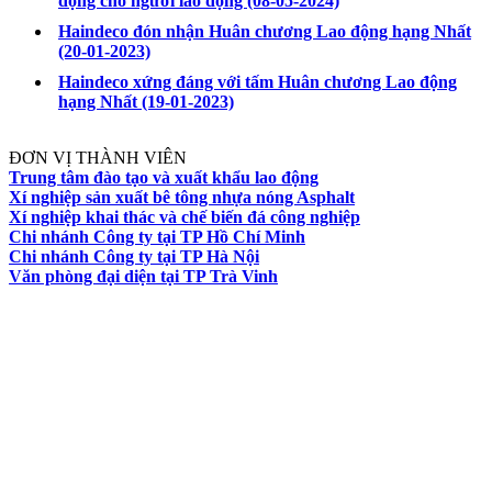
động cho người lao động
(08-05-2024)
Haindeco đón nhận Huân chương Lao động hạng Nhất
(20-01-2023)
Haindeco xứng đáng với tấm Huân chương Lao động
hạng Nhất
(19-01-2023)
ĐƠN VỊ THÀNH VIÊN
Trung tâm đào tạo và xuất khẩu lao động
Xí nghiệp sản xuất bê tông nhựa nóng Asphalt
Xí nghiệp khai thác và chế biến đá công nghiệp
Chi nhánh Công ty tại TP Hồ Chí Minh
Chi nhánh Công ty tại TP Hà Nội
Văn phòng đại diện tại TP Trà Vinh