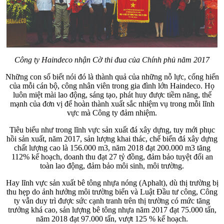
Công ty Haindeco nhận Cờ thi đua của Chính phủ năm 2017
Những con số biết nói đó là thành quả của những nỗ lực, cống hiến
của mỗi cán bộ, công nhân viên trong gia đình lớn Haindeco. Họ
luôn miệt mài lao động, sáng tạo, phát huy được tiềm năng, thế
mạnh của đơn vị để hoàn thành xuất sắc nhiệm vụ trong mỗi lĩnh
vực mà Công ty đảm nhiệm.
Tiêu biểu như trong lĩnh vực sản xuất đá xây dựng, tuy mới phục
hồi sản xuất, năm 2017, sản lượng khai thác, chế biến đá xây dựng
chất lượng cao là 156.000 m3, năm 2018 đạt 200.000 m3 tăng
112% kế hoạch, doanh thu đạt 27 tỷ đồng, đảm bảo tuyệt đối an
toàn lao động, đảm bảo môi sinh, môi trường.
Hay lĩnh vực sản xuất bê tông nhựa nóng (Aphalt), dù thị trường bị
thu hẹp do ảnh hưởng môi trường biển và Luật Đầu tư công, Công
ty vẫn duy trì được sức cạnh tranh trên thị trường có mức tăng
trưởng khá cao, sản lượng bê tông nhựa năm 2017 đạt 75.000 tấn,
năm 2018 đạt 97.000 tấn, vượt 125 % kế hoạch.