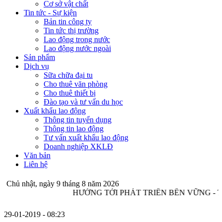
Cơ sở vật chất
Tin tức - Sự kiện
Bản tin công ty
Tin tức thị trường
Lao động trong nước
Lao động nước ngoài
Sản phẩm
Dịch vụ
Sữa chữa đại tu
Cho thuê văn phòng
Cho thuê thiết bị
Đào tạo và tư vấn du học
Xuất khẩu lao động
Thông tin tuyển dụng
Thông tin lao động
Tư vấn xuất khẩu lao động
Doanh nghiệp XKLĐ
Văn bản
Liên hệ
Chủ nhật, ngày 9 tháng 8 năm 2026
HƯỚNG TỚI PHÁT TRIỂN BỀN VỮNG - T
29-01-2019
- 08:23