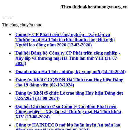
Theo thiduakhenthuongvn.org.vn
. . . . .
Tin cùng chuyên mục
Công ty CP Phát triển công nghiệp – Xây lắp và
Thương mại Hà Tĩnh tổ chức thành công Hội nghị
Người lao động năm 2026
(13-03-2026)
Đại hội Đảng bộ Công ty CP Phát triển công nghiệp -
Xây lắp và thương mại Hà Tĩnh lần thứ VIII
(31-07-
2025)
Doanh nhân Hà Tĩnh - những kỳ vọng mới
(14-10-2024)
Đảng ủy Khối CCQ&DN Hà Tĩnh trao Huy hiệu Đảng
cho 19 đảng viên
(02-10-2024)
Đảng ủy Khối tổ chức Lễ trao tặng Huy hiệu Đảng đợt
02/9/2024
(31-08-2024)
Đại hội Chi đoàn cơ sở Công ty Cổ phần Phát triển
Công nghiệp – Xây lắp và Thương mại Hà Tĩnh khóa
XIV
(13-08-2024)
Công ty HAINDECO mở lớp huấn luyện An toàn lao