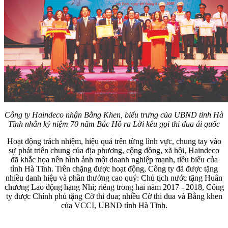
Công ty Haindeco nhận Bằng Khen, biểu trưng của UBND tỉnh Hà
Tĩnh nhân kỷ niệm 70 năm Bác Hồ ra Lời kêu gọi thi đua ái quốc
Hoạt động trách nhiệm, hiệu quả trên từng lĩnh vực, chung tay vào
sự phát triển chung của địa phương, cộng đồng, xã hội, Haindeco
đã khắc họa nên hình ảnh một doanh nghiệp mạnh, tiêu biểu của
tỉnh Hà Tĩnh. Trên chặng được hoạt động, Công ty đã được tặng
nhiều danh hiệu và phần thưởng cao quý: Chủ tịch nước tặng Huân
chương Lao động hạng Nhì; riêng trong hai năm 2017 - 2018, Công
ty được Chính phủ tặng Cờ thi đua; nhiều Cờ thi đua và Bằng khen
của VCCI, UBND tỉnh Hà Tĩnh.