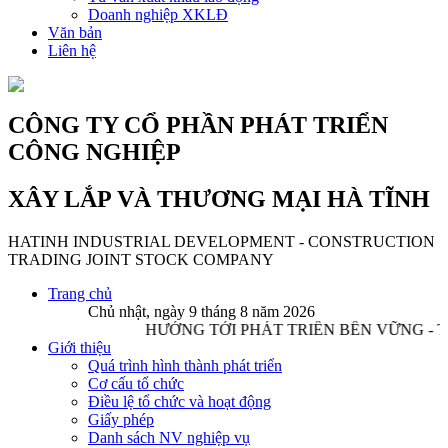
Doanh nghiệp XKLĐ
Văn bản
Liên hệ
CÔNG TY CỔ PHẦN PHÁT TRIỂN
CÔNG NGHIỆP
XÂY LẮP VÀ THƯƠNG MẠI HÀ TĨNH
HATINH INDUSTRIAL DEVELOPMENT - CONSTRUCTION
TRADING JOINT STOCK COMPANY
Trang chủ
Chủ nhật, ngày 9 tháng 8 năm 2026
HƯỚNG TỚI PHÁT TRIỂN BỀN VỮNG - T
Giới thiệu
Quá trình hình thành phát triển
Cơ cấu tổ chức
Điều lệ tổ chức và hoạt động
Giấy phép
Danh sách NV nghiệp vụ