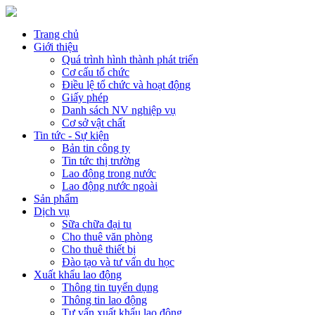
Trang chủ
Giới thiệu
Quá trình hình thành phát triển
Cơ cấu tổ chức
Điều lệ tổ chức và hoạt động
Giấy phép
Danh sách NV nghiệp vụ
Cơ sở vật chất
Tin tức - Sự kiện
Bản tin công ty
Tin tức thị trường
Lao động trong nước
Lao động nước ngoài
Sản phẩm
Dịch vụ
Sữa chữa đại tu
Cho thuê văn phòng
Cho thuê thiết bị
Đào tạo và tư vấn du học
Xuất khẩu lao động
Thông tin tuyển dụng
Thông tin lao động
Tư vấn xuất khẩu lao động