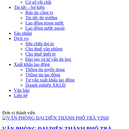
Cơ sở vật chất
Tin tức - Sự kiện
Bản tin công ty
Tin tức thị trường
Lao động trong nước
Lao động nước ngoài
Sản phẩm
Dịch vụ
Sữa chữa đại tu
Cho thuê văn phòng
Cho thuê thiết bị
Đào tạo và tư vấn du học
Xuất khẩu lao động
Thông tin tuyển dụng
Thông tin lao động
Tư vấn xuất khẩu lao động
Doanh nghiệp XKLĐ
Văn bản
Liên hệ
Đơn vị thành viên
VĂN PHÒNG ĐẠI DIỆN THÀNH PHỐ TRÀ