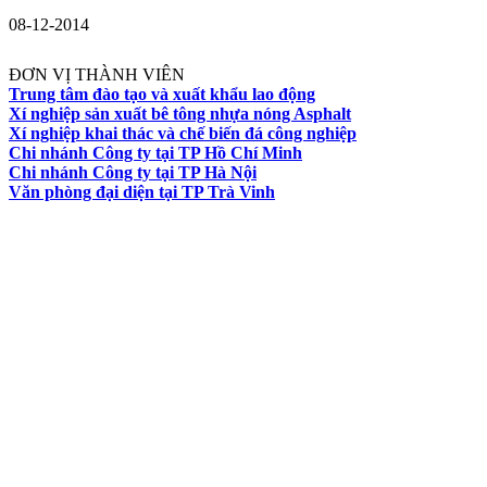
08-12-2014
ĐƠN VỊ THÀNH VIÊN
Trung tâm đào tạo và xuất khẩu lao động
Xí nghiệp sản xuất bê tông nhựa nóng Asphalt
Xí nghiệp khai thác và chế biến đá công nghiệp
Chi nhánh Công ty tại TP Hồ Chí Minh
Chi nhánh Công ty tại TP Hà Nội
Văn phòng đại diện tại TP Trà Vinh