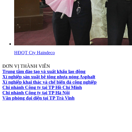
HĐQT Cty Haindeco
ĐƠN VỊ THÀNH VIÊN
Trung tâm đào tạo và xuất khẩu lao động
Xí nghiệp sản xuất bê tông nhựa nóng Asphalt
Xí nghiệp khai thác và chế biến đá công nghiệp
Chi nhánh Công ty tại TP Hồ Chí Minh
Chi nhánh Công ty tại TP Hà Nội
Văn phòng đại diện tại TP Trà Vinh