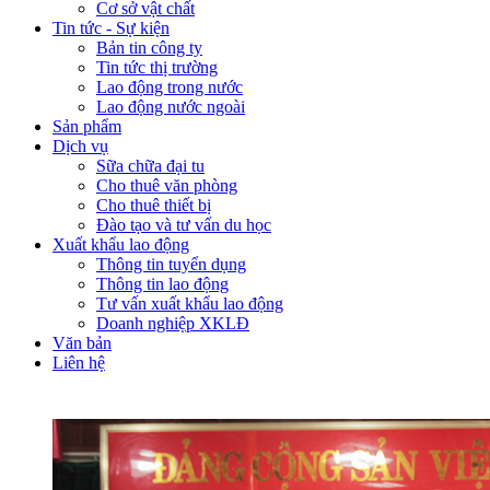
Cơ sở vật chất
Tin tức - Sự kiện
Bản tin công ty
Tin tức thị trường
Lao động trong nước
Lao động nước ngoài
Sản phẩm
Dịch vụ
Sữa chữa đại tu
Cho thuê văn phòng
Cho thuê thiết bị
Đào tạo và tư vấn du học
Xuất khẩu lao động
Thông tin tuyển dụng
Thông tin lao động
Tư vấn xuất khẩu lao động
Doanh nghiệp XKLĐ
Văn bản
Liên hệ