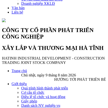
Doanh nghiệp XKLĐ
Văn bản
Liên hệ
CÔNG TY CỔ PHẦN PHÁT TRIỂN
CÔNG NGHIỆP
XÂY LẮP VÀ THƯƠNG MẠI HÀ TĨNH
HATINH INDUSTRIAL DEVELOPMENT - CONSTRUCTION
TRADING JOINT STOCK COMPANY
Trang chủ
Chủ nhật, ngày 9 tháng 8 năm 2026
HƯỚNG TỚI PHÁT TRIỂN BỀN
Giới thiệu
Quá trình hình thành phát triển
Cơ cấu tổ chức
Điều lệ tổ chức và hoạt động
Giấy phép
Danh sách NV nghiệp vụ