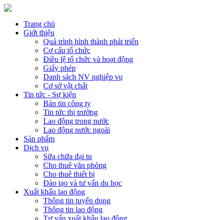
Trang chủ
Giới thiệu
Quá trình hình thành phát triển
Cơ cấu tổ chức
Điều lệ tổ chức và hoạt động
Giấy phép
Danh sách NV nghiệp vụ
Cơ sở vật chất
Tin tức - Sự kiện
Bản tin công ty
Tin tức thị trường
Lao động trong nước
Lao động nước ngoài
Sản phẩm
Dịch vụ
Sữa chữa đại tu
Cho thuê văn phòng
Cho thuê thiết bị
Đào tạo và tư vấn du học
Xuất khẩu lao động
Thông tin tuyển dụng
Thông tin lao động
Tư vấn xuất khẩu lao động