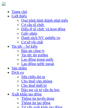
Trang chủ
Giới thiệu
Quá trình hình thành phát triển
Cơ cấu tổ chức
Điều lệ tổ chức và hoạt động
Giấy phép
Danh sách NV nghiệp vụ
Cơ sở vật chất
Tin tức - Sự kiện
Bản tin công ty
Tin tức thị trường
Lao động trong nước
Lao động nước ngoài
Sản phẩm
Dịch vụ
Sữa chữa đại tu
Cho thuê văn phòng
Cho thuê thiết bị
Đào tạo và tư vấn du học
Xuất khẩu lao động
Thông tin tuyển dụng
Thông tin lao động
Tư vấn xuất khẩu lao động