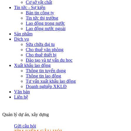
Cơ sở vật chất
Tin tức - Sự kiện
Bản tin công ty
Tin tức thị trường
Lao động trong nước
Lao động nước ngoài
Sản phẩm
Dịch vụ
Sữa chữa đại tu
Cho thuê văn phòng
Cho thuê thiết bị
Đào tạo và tư vấn du học
Xuất khẩu lao động
Thông tin tuyển dụng
Thông tin lao động
Tư vấn xuất khẩu lao động
Doanh nghiệp XKLĐ
Văn bản
Liên hệ
Quản lý dự án, xây dựng
Gửi câu hỏi