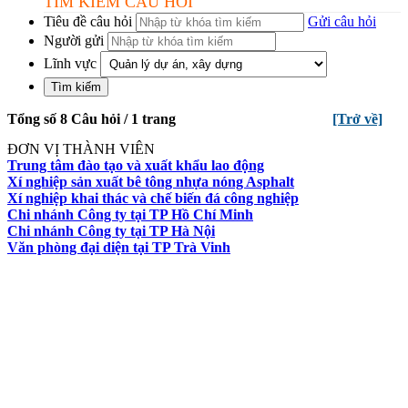
TÌM KIẾM CÂU HỎI
Tiêu đề câu hỏi
Gửi câu hỏi
Người gửi
Lĩnh vực
Tổng số 8 Câu hỏi / 1 trang
[Trở về]
ĐƠN VỊ THÀNH VIÊN
Trung tâm đào tạo và xuất khẩu lao động
Xí nghiệp sản xuất bê tông nhựa nóng Asphalt
Xí nghiệp khai thác và chế biến đá công nghiệp
Chi nhánh Công ty tại TP Hồ Chí Minh
Chi nhánh Công ty tại TP Hà Nội
Văn phòng đại diện tại TP Trà Vinh