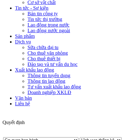
Cơ sở vật chất
Tin tức - Sự kiện
Bản tin công ty
Tin tức thị trường
Lao động trong nước
Lao động nước ngoài
Sản phẩm
Dịch vụ
Sữa chữa đại tu
Cho thuê văn phòng
Cho thuê thiết bị
Đào tạo và tư vấn du học
Xuất khẩu lao động
Thông tin tuyển dụng
Thông tin lao động
Tư vấn xuất khẩu lao động
Doanh nghiệp XKLĐ
Văn bản
Liên hệ
Quyết định