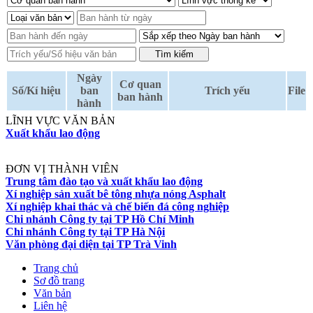
Ngày
Cơ quan
Số/Kí hiệu
ban
Trích yếu
File
ban hành
hành
LĨNH VỰC VĂN BẢN
Xuất khẩu lao động
ĐƠN VỊ THÀNH VIÊN
Trung tâm đào tạo và xuất khẩu lao động
Xí nghiệp sản xuất bê tông nhựa nóng Asphalt
Xí nghiệp khai thác và chế biến đá công nghiệp
Chi nhánh Công ty tại TP Hồ Chí Minh
Chi nhánh Công ty tại TP Hà Nội
Văn phòng đại diện tại TP Trà Vinh
Trang chủ
Sơ đồ trang
Văn bản
Liên hệ