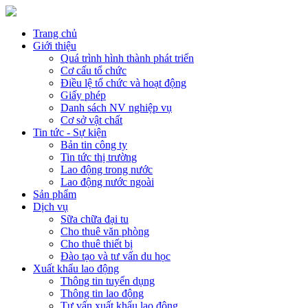
Trang chủ
Giới thiệu
Quá trình hình thành phát triển
Cơ cấu tổ chức
Điều lệ tổ chức và hoạt động
Giấy phép
Danh sách NV nghiệp vụ
Cơ sở vật chất
Tin tức - Sự kiện
Bản tin công ty
Tin tức thị trường
Lao động trong nước
Lao động nước ngoài
Sản phẩm
Dịch vụ
Sữa chữa đại tu
Cho thuê văn phòng
Cho thuê thiết bị
Đào tạo và tư vấn du học
Xuất khẩu lao động
Thông tin tuyển dụng
Thông tin lao động
Tư vấn xuất khẩu lao động