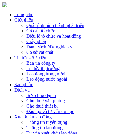
Trang chủ
Giới thiệu
Quá trình hình thành phát triển
Cơ cấu tổ chức
Điều lệ tổ chức và hoạt động
Giấy phép
Danh sách NV nghiệp vụ
Cơ sở vật chất
Tin tức - Sự kiện
Bản tin công ty
Tin tức thị trường
Lao động trong nước
Lao động nước ngoài
Sản phẩm
Dịch vụ
Sữa chữa đại tu
Cho thuê văn phòng
Cho thuê thiết bị
Đào tạo và tư vấn du học
Xuất khẩu lao động
Thông tin tuyển dụng
Thông tin lao động
Tư vấn xuất khẩu lao động