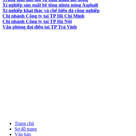
Xí nghiệp sản xuất bê tông nhựa nóng Asphalt
Xí nghiệp khai thác và chế biến đá công nghiệp
Chi nhánh Công ty tại TP Hồ Chí Minh
Chi nhánh Công ty tại TP Hà Nội
Văn phòng đại diện tại TP Trà Vinh
Trang chủ
Sơ đồ trang
Văn bản