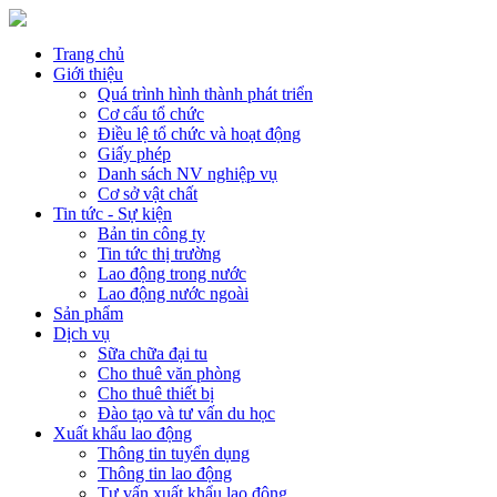
Trang chủ
Giới thiệu
Quá trình hình thành phát triển
Cơ cấu tổ chức
Điều lệ tổ chức và hoạt động
Giấy phép
Danh sách NV nghiệp vụ
Cơ sở vật chất
Tin tức - Sự kiện
Bản tin công ty
Tin tức thị trường
Lao động trong nước
Lao động nước ngoài
Sản phẩm
Dịch vụ
Sữa chữa đại tu
Cho thuê văn phòng
Cho thuê thiết bị
Đào tạo và tư vấn du học
Xuất khẩu lao động
Thông tin tuyển dụng
Thông tin lao động
Tư vấn xuất khẩu lao động