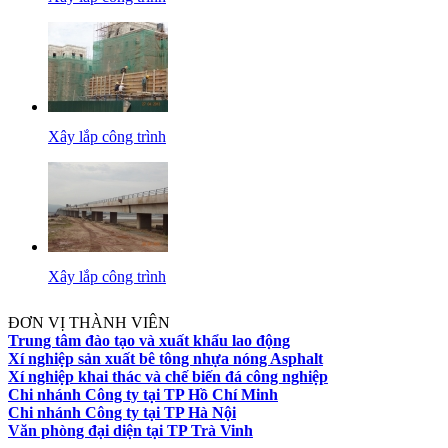
Xây lắp công trình
Xây lắp công trình
ĐƠN VỊ THÀNH VIÊN
Trung tâm đào tạo và xuất khẩu lao động
Xí nghiệp sản xuất bê tông nhựa nóng Asphalt
Xí nghiệp khai thác và chế biến đá công nghiệp
Chi nhánh Công ty tại TP Hồ Chí Minh
Chi nhánh Công ty tại TP Hà Nội
Văn phòng đại diện tại TP Trà Vinh