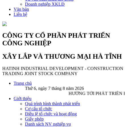
Doanh nghiệp XKLĐ
Văn bản
Liên hệ
CÔNG TY CỔ PHẦN PHÁT TRIỂN
CÔNG NGHIỆP
XÂY LẮP VÀ THƯƠNG MẠI HÀ TĨNH
HATINH INDUSTRIAL DEVELOPMENT - CONSTRUCTION
TRADING JOINT STOCK COMPANY
Trang chủ
Thứ 6, ngày 7 tháng 8 năm 2026
HƯỚNG TỚI PHÁT TRIỂN B
Giới thiệu
Quá trình hình thành phát triển
Cơ cấu tổ chức
Điều lệ tổ chức và hoạt động
Giấy phép
Danh sách NV nghiệp vụ