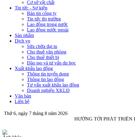
Cơ sở vật chất
Tin tức - Sự kiện
Bản tin công ty
Tin tức thị trường
Lao động trong nước
Lao động nước ngoài
Sản phẩm
Dịch vụ
Sữa chữa đại tu
Cho thuê văn phòng
Cho thuê thiết bị
Đào tạo và tư vấn du học
Xuất khẩu lao động
Thông tin tuyển dụng
Thông tin lao động
Tư vấn xuất khẩu lao động
Doanh nghiệp XKLĐ
Văn bản
Liên hệ
Thứ 6, ngày 7 tháng 8 năm 2026
HƯỚNG TỚI PHÁT TRIỂN B