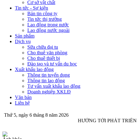
Cơ sở vật chất
Tin tức - Sự kiện
Bản tin công ty
Tin tức thị trường
Lao động trong nước
Lao động nước ngoài
Sản phẩm
Dịch vụ
Sữa chữa đại tu
Cho thuê văn phòng
Cho thuê thiết bị
Đào tạo và tư vấn du học
Xuất khẩu lao động
Thông tin tuyển dụng
Thông tin lao động
Tư vấn xuất khẩu lao động
Doanh nghiệp XKLĐ
Văn bản
Liên hệ
Thứ 5, ngày 6 tháng 8 năm 2026
HƯỚNG TỚI PHÁT TRIỂN 