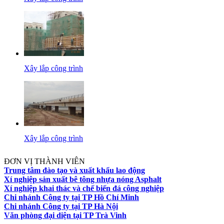
Xây lắp công trình
Xây lắp công trình
ĐƠN VỊ THÀNH VIÊN
Trung tâm đào tạo và xuất khẩu lao động
Xí nghiệp sản xuất bê tông nhựa nóng Asphalt
Xí nghiệp khai thác và chế biến đá công nghiệp
Chi nhánh Công ty tại TP Hồ Chí Minh
Chi nhánh Công ty tại TP Hà Nội
Văn phòng đại diện tại TP Trà Vinh