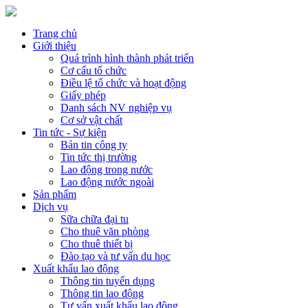
Trang chủ
Giới thiệu
Quá trình hình thành phát triển
Cơ cấu tổ chức
Điều lệ tổ chức và hoạt động
Giấy phép
Danh sách NV nghiệp vụ
Cơ sở vật chất
Tin tức - Sự kiện
Bản tin công ty
Tin tức thị trường
Lao động trong nước
Lao động nước ngoài
Sản phẩm
Dịch vụ
Sữa chữa đại tu
Cho thuê văn phòng
Cho thuê thiết bị
Đào tạo và tư vấn du học
Xuất khẩu lao động
Thông tin tuyển dụng
Thông tin lao động
Tư vấn xuất khẩu lao động