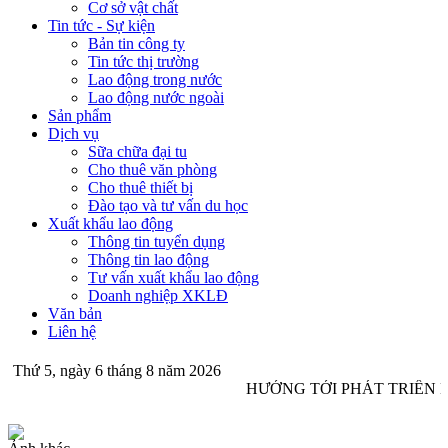
Cơ sở vật chất
Tin tức - Sự kiện
Bản tin công ty
Tin tức thị trường
Lao động trong nước
Lao động nước ngoài
Sản phẩm
Dịch vụ
Sữa chữa đại tu
Cho thuê văn phòng
Cho thuê thiết bị
Đào tạo và tư vấn du học
Xuất khẩu lao động
Thông tin tuyển dụng
Thông tin lao động
Tư vấn xuất khẩu lao động
Doanh nghiệp XKLĐ
Văn bản
Liên hệ
Thứ 5, ngày 6 tháng 8 năm 2026
HƯỚNG TỚI PHÁT TRIỂN 