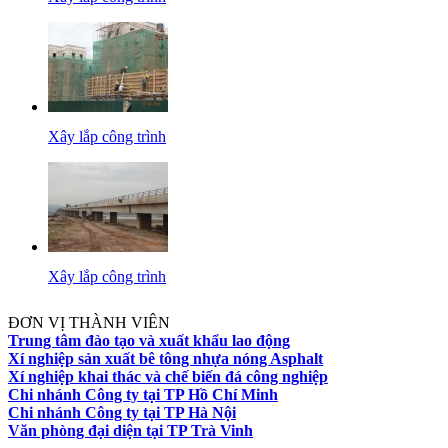
Xây lắp công trình
Xây lắp công trình
ĐƠN VỊ THÀNH VIÊN
Trung tâm đào tạo và xuất khẩu lao động
Xí nghiệp sản xuất bê tông nhựa nóng Asphalt
Xí nghiệp khai thác và chế biến đá công nghiệp
Chi nhánh Công ty tại TP Hồ Chí Minh
Chi nhánh Công ty tại TP Hà Nội
Văn phòng đại diện tại TP Trà Vinh