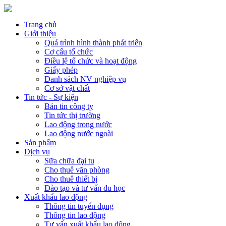
Trang chủ
Giới thiệu
Quá trình hình thành phát triển
Cơ cấu tổ chức
Điều lệ tổ chức và hoạt động
Giấy phép
Danh sách NV nghiệp vụ
Cơ sở vật chất
Tin tức - Sự kiện
Bản tin công ty
Tin tức thị trường
Lao động trong nước
Lao động nước ngoài
Sản phẩm
Dịch vụ
Sữa chữa đại tu
Cho thuê văn phòng
Cho thuê thiết bị
Đào tạo và tư vấn du học
Xuất khẩu lao động
Thông tin tuyển dụng
Thông tin lao động
Tư vấn xuất khẩu lao động