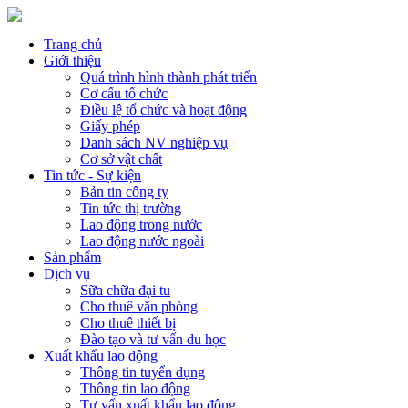
Trang chủ
Giới thiệu
Quá trình hình thành phát triển
Cơ cấu tổ chức
Điều lệ tổ chức và hoạt động
Giấy phép
Danh sách NV nghiệp vụ
Cơ sở vật chất
Tin tức - Sự kiện
Bản tin công ty
Tin tức thị trường
Lao động trong nước
Lao động nước ngoài
Sản phẩm
Dịch vụ
Sữa chữa đại tu
Cho thuê văn phòng
Cho thuê thiết bị
Đào tạo và tư vấn du học
Xuất khẩu lao động
Thông tin tuyển dụng
Thông tin lao động
Tư vấn xuất khẩu lao động