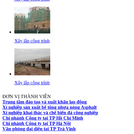
Xây lắp công trình
Xây lắp công trình
ĐƠN VỊ THÀNH VIÊN
Trung tâm đào tạo và xuất khẩu lao động
Xí nghiệp sản xuất bê tông nhựa nóng Asphalt
Xí nghiệp khai thác và chế biến đá công nghiệp
Chi nhánh Công ty tại TP Hồ Chí Minh
Chi nhánh Công ty tại TP Hà Nội
Văn phòng đại diện tại TP Trà Vinh