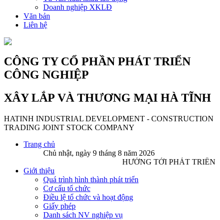
Doanh nghiệp XKLĐ
Văn bản
Liên hệ
CÔNG TY CỔ PHẦN PHÁT TRIỂN
CÔNG NGHIỆP
XÂY LẮP VÀ THƯƠNG MẠI HÀ TĨNH
HATINH INDUSTRIAL DEVELOPMENT - CONSTRUCTION
TRADING JOINT STOCK COMPANY
Trang chủ
Chủ nhật, ngày 9 tháng 8 năm 2026
HƯỚNG TỚI PHÁT TRIỂN 
Giới thiệu
Quá trình hình thành phát triển
Cơ cấu tổ chức
Điều lệ tổ chức và hoạt động
Giấy phép
Danh sách NV nghiệp vụ