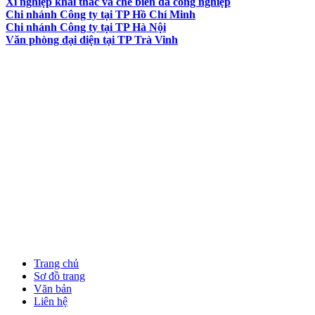
Xí nghiệp khai thác và chế biến đá công nghiệp
Chi nhánh Công ty tại TP Hồ Chí Minh
Chi nhánh Công ty tại TP Hà Nội
Văn phòng đại diện tại TP Trà Vinh
Trang chủ
Sơ đồ trang
Văn bản
Liên hệ