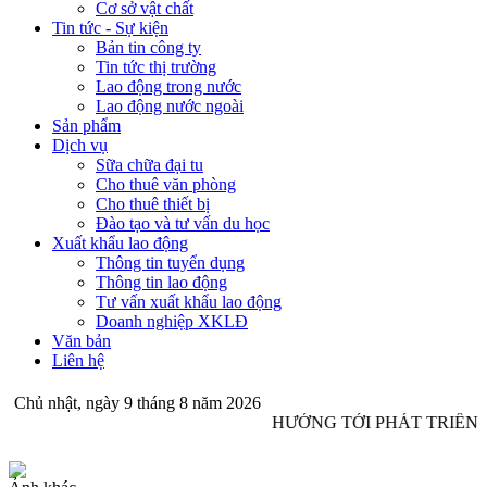
Cơ sở vật chất
Tin tức - Sự kiện
Bản tin công ty
Tin tức thị trường
Lao động trong nước
Lao động nước ngoài
Sản phẩm
Dịch vụ
Sữa chữa đại tu
Cho thuê văn phòng
Cho thuê thiết bị
Đào tạo và tư vấn du học
Xuất khẩu lao động
Thông tin tuyển dụng
Thông tin lao động
Tư vấn xuất khẩu lao động
Doanh nghiệp XKLĐ
Văn bản
Liên hệ
Chủ nhật, ngày 9 tháng 8 năm 2026
HƯỚNG TỚI PHÁT TRIỂN 