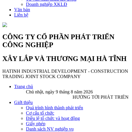
Doanh nghiệp XKLĐ
Văn bản
Liên hệ
CÔNG TY CỔ PHẦN PHÁT TRIỂN
CÔNG NGHIỆP
XÂY LẮP VÀ THƯƠNG MẠI HÀ TĨNH
HATINH INDUSTRIAL DEVELOPMENT - CONSTRUCTION
TRADING JOINT STOCK COMPANY
Trang chủ
Chủ nhật, ngày 9 tháng 8 năm 2026
HƯỚNG TỚI PHÁT TRIỂN 
Giới thiệu
Quá trình hình thành phát triển
Cơ cấu tổ chức
Điều lệ tổ chức và hoạt động
Giấy phép
Danh sách NV nghiệp vụ