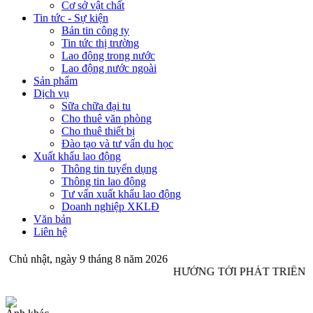
Cơ sở vật chất
Tin tức - Sự kiện
Bản tin công ty
Tin tức thị trường
Lao động trong nước
Lao động nước ngoài
Sản phẩm
Dịch vụ
Sữa chữa đại tu
Cho thuê văn phòng
Cho thuê thiết bị
Đào tạo và tư vấn du học
Xuất khẩu lao động
Thông tin tuyển dụng
Thông tin lao động
Tư vấn xuất khẩu lao động
Doanh nghiệp XKLĐ
Văn bản
Liên hệ
Chủ nhật, ngày 9 tháng 8 năm 2026
HƯỚNG TỚI PHÁT TRIỂN 