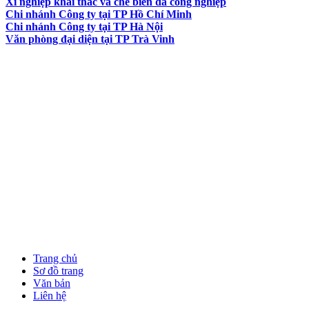
Xí nghiệp khai thác và chế biến đá công nghiệp
Chi nhánh Công ty tại TP Hồ Chí Minh
Chi nhánh Công ty tại TP Hà Nội
Văn phòng đại diện tại TP Trà Vinh
Trang chủ
Sơ đồ trang
Văn bản
Liên hệ