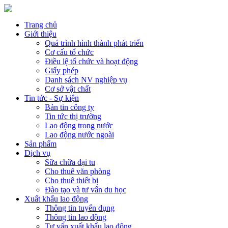
Trang chủ
Giới thiệu
Quá trình hình thành phát triển
Cơ cấu tổ chức
Điều lệ tổ chức và hoạt động
Giấy phép
Danh sách NV nghiệp vụ
Cơ sở vật chất
Tin tức - Sự kiện
Bản tin công ty
Tin tức thị trường
Lao động trong nước
Lao động nước ngoài
Sản phẩm
Dịch vụ
Sữa chữa đại tu
Cho thuê văn phòng
Cho thuê thiết bị
Đào tạo và tư vấn du học
Xuất khẩu lao động
Thông tin tuyển dụng
Thông tin lao động
Tư vấn xuất khẩu lao động