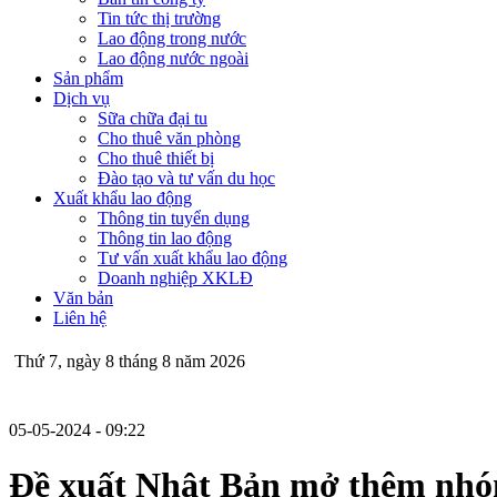
Tin tức thị trường
Lao động trong nước
Lao động nước ngoài
Sản phẩm
Dịch vụ
Sữa chữa đại tu
Cho thuê văn phòng
Cho thuê thiết bị
Đào tạo và tư vấn du học
Xuất khẩu lao động
Thông tin tuyển dụng
Thông tin lao động
Tư vấn xuất khẩu lao động
Doanh nghiệp XKLĐ
Văn bản
Liên hệ
Thứ 7, ngày 8 tháng 8 năm 2026
05-05-2024
- 09:22
Đề xuất Nhật Bản mở thêm nhóm