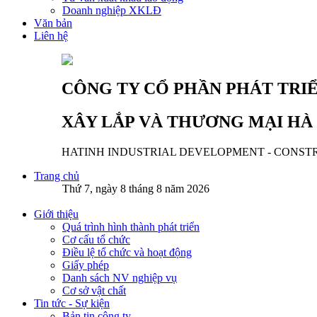
Doanh nghiệp XKLĐ
Văn bản
Liên hệ
CÔNG TY CỔ PHẦN PHÁT TRI
XÂY LẮP VÀ THƯƠNG MẠI HÀ
HATINH INDUSTRIAL DEVELOPMENT - CONST
Trang chủ
Thứ 7, ngày 8 tháng 8 năm 2026
Giới thiệu
Quá trình hình thành phát triển
Cơ cấu tổ chức
Điều lệ tổ chức và hoạt động
Giấy phép
Danh sách NV nghiệp vụ
Cơ sở vật chất
Tin tức - Sự kiện
Bản tin công ty