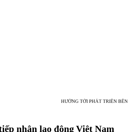
HƯỚNG TỚI PHÁT TRIỂN BỀN VỮ
iếp nhận lao động Việt Nam