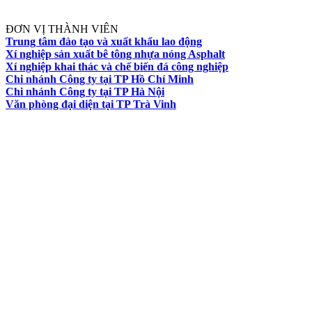
ĐƠN VỊ THÀNH VIÊN
Trung tâm đào tạo và xuất khẩu lao động
Xí nghiệp sản xuất bê tông nhựa nóng Asphalt
Xí nghiệp khai thác và chế biến đá công nghiệp
Chi nhánh Công ty tại TP Hồ Chí Minh
Chi nhánh Công ty tại TP Hà Nội
Văn phòng đại diện tại TP Trà Vinh