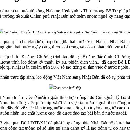
đưa ra tại buổi tiếp ông Nakano Hedeyuki - Thứ trưởng Bộ Tư pháp Nh
ứ trưởng đề xuất Chính phủ Nhật Bản mở thêm nhóm nghề kỹ năng đặc 
Thứ trưởng Nguyễn Bá Hoan tiếp ông Nakano Hedeyuki - Thứ trưởng Bộ Tư pháp Nhật B
ua, quan hệ giao lưu, hợp tác giữa hai nước Việt Nam – Nhật Bản đã 
 động giữa hai nước ngày càng được coi trọng và có sự phát triển vượt b
 tập sinh kỹ năng, Chương trình lao động kỹ năng đặc định, Chương 
ương trình lao động kỹ thuật, kỹ sư, phiên dịch viên... đã được Bộ 
ệc tại Nhật Bản chiếm trên 50% số lao động đi làm việc ở nước ngoài
ếp nhận thực tập sinh, lao động Việt Nam sang Nhật Bản đã có sự phát tr
Toàn cảnh buổi tiếp
iệt Nam đi làm việc ở nước ngoài theo hợp đồng” do Cục Quản lý la
Nam tìm công việc phù hợp và đi làm việc tại nước ngoài theo đúng n
 tin đầy đủ về việc làm trong nước qua thông tin tuyển dụng từ các d
- nguồn nhân lực chất lượng cao, đã được đào tạo bài bản ở nước ngoài.
ng 3 vừa qua, Bộ LĐTBXH đã phối hợp cùng phía Nhật Bản tổ chức thà
rong công tác thống kê số liệu thí sinh đăng ký là lao động tự do hay 