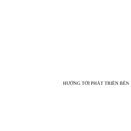
HƯỚNG TỚI PHÁT TRIỂN BỀN V