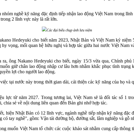
hóm nghề kỹ năng đặc định tiếp nhận lao động Việt Nam trong lĩnh vự
ong 2 lĩnh vực này là rất lớn.
Các đại biểu chụp ảnh lưu niệm
kano Hedeyuki cho biết năm 2023, Nhật Bản và Việt Nam kỷ niệm 50 
 hy vọng, mối quan hệ hữu nghị và hợp tác giữa hai nước Việt Nam và
a, ông Nakano Hedeyuki cho biết, ngày 15/3 vừa qua, Chính phủ Nh
y muốn giữ chân lao động nhập cư lâu hơn nhằm khắc phục tình trạng k
quyền lợi cho người lao động.
ệc tại nước này trong thời gian dài, cải thiện các kỹ năng của họ và
 lực từ năm 2027. Trong tương lai, Việt Nam sẽ là đối tác số 1 tr
chia sẻ về nội dung liên quan đến Bản ghi nhớ hợp tác.
ết, hiện Nhật Bản có 12 lĩnh vực, ngành nghề tiếp nhận kỹ năng đặc
ng có tay nghề", gồm: Vận tải đường bộ, đường sắt, lâm nghiệp và gỗ n
g muốn Việt Nam tổ chức các cuộc khảo sát nhằm cung cấp thông tin