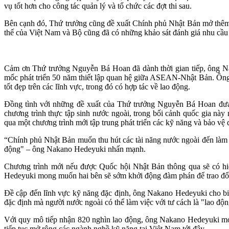
vụ tốt hơn cho công tác quản lý và tổ chức các đợt thi sau.
Bên cạnh đó, Thứ trưởng cũng đề xuất Chính phủ Nhật Bản mở thêm n
thế của Việt Nam và Bộ cũng đã có những khảo sát đánh giá nhu cầu tr
Cảm ơn Thứ trưởng Nguyễn Bá Hoan đã dành thời gian tiếp, ông Na
mốc phát triển 50 năm thiết lập quan hệ giữa ASEAN-Nhật Bản. Ông
tốt đẹp trên các lĩnh vực, trong đó có hợp tác về lao động.
Đồng tình với những đề xuất của Thứ trưởng Nguyễn Bá Hoan đưa r
chương trình thực tập sinh nước ngoài, trong bối cảnh quốc gia nà
qua một chương trình mới tập trung phát triển các kỹ năng và bảo vệ 
“Chính phủ Nhật Bản muốn thu hút các tài năng nước ngoài đến làm vi
động" – ông Nakano Hedeyuki nhấn mạnh.
Chương trình mới nếu được Quốc hội Nhật Bản thông qua sẽ có hiệu
Hedeyuki mong muốn hai bên sẽ sớm khởi động đàm phán để trao đổi, 
Đề cập đến lĩnh vực kỹ năng đặc định, ông Nakano Hedeyuki cho bi
đặc định mà người nước ngoài có thể làm việc với tư cách là "lao độ
Với quy mô tiếp nhận 820 nghìn lao động, ông Nakano Hedeyuki mon
tiếp tục mở rông các ngành nghề kỹ nặng tại Việt Nam tới đây.