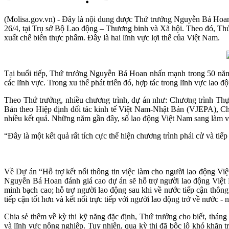
(Molisa.gov.vn) - Đây là nội dung được Thứ trưởng Nguyễn Bá Hoan 
26/4, tại Trụ sở Bộ Lao động – Thương binh và Xã hội. Theo đó, Th
xuất chế biến thực phẩm. Đây là hai lĩnh vực lợi thế của Việt Nam.
Tại buổi tiếp, Thứ trưởng Nguyễn Bá Hoan nhấn mạnh trong 50 năm q
các lĩnh vực. Trong xu thế phát triển đó, hợp tác trong lĩnh vực lao
Theo Thứ trưởng, nhiều chương trình, dự án như: Chương trình Thực
Bản theo Hiệp định đối tác kinh tế Việt Nam-Nhật Bản (VJEPA), Ch
nhiều kết quả. Những năm gần đây, số lao động Việt Nam sang làm vi
“Đây là một kết quả rất tích cực thể hiện chương trình phái cử và ti
Về Dự án “Hỗ trợ kết nối thông tin việc làm cho người lao động V
Nguyễn Bá Hoan đánh giá cao dự án sẽ hỗ trợ người lao động Việt 
minh bạch cao; hỗ trợ người lao động sau khi về nước tiếp cận thông
tiếp cận tốt hơn và kết nối trực tiếp với người lao động trở về nước 
Chia sẻ thêm về kỳ thi kỹ năng đặc định, Thứ trưởng cho biết, thá
và lĩnh vực nông nghiệp. Tuy nhiên, qua kỳ thi đã bộc lộ khó khăn t