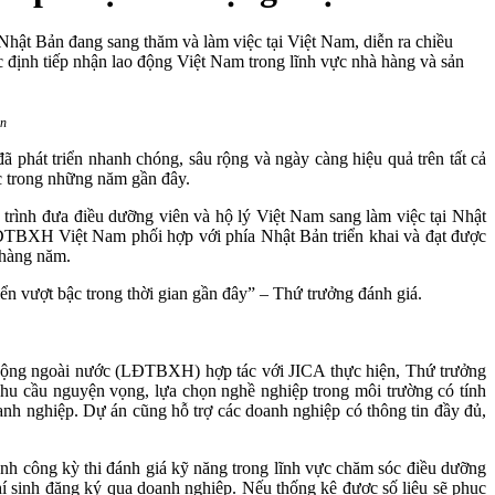
ật Bản đang sang thăm và làm việc tại Việt Nam, diễn ra chiều
định tiếp nhận lao động Việt Nam trong lĩnh vực nhà hàng và sản
ản
phát triển nhanh chóng, sâu rộng và ngày càng hiệu quả trên tất cả
ậc trong những năm gần đây.
trình đưa điều dưỡng viên và hộ lý Việt Nam sang làm việc tại Nhật
LĐTBXH Việt Nam phối hợp với phía Nhật Bản triển khai và đạt được
 hàng năm.
iển vượt bậc trong thời gian gần đây” – Thứ trưởng đánh giá.
o động ngoài nước (LĐTBXH) hợp tác với JICA thực hiện, Thứ trưởng
hu cầu nguyện vọng, lựa chọn nghề nghiệp trong môi trường có tính
oanh nghiệp. Dự án cũng hỗ trợ các doanh nghiệp có thông tin đầy đủ,
nh công kỳ thi đánh giá kỹ năng trong lĩnh vực chăm sóc điều dưỡng
thí sinh đăng ký qua doanh nghiệp. Nếu thống kê được số liệu sẽ phục