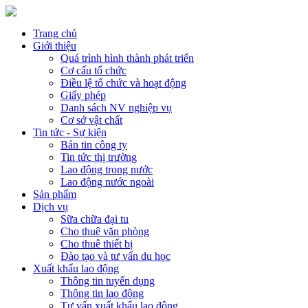
Trang chủ
Giới thiệu
Quá trình hình thành phát triển
Cơ cấu tổ chức
Điều lệ tổ chức và hoạt động
Giấy phép
Danh sách NV nghiệp vụ
Cơ sở vật chất
Tin tức - Sự kiện
Bản tin công ty
Tin tức thị trường
Lao động trong nước
Lao động nước ngoài
Sản phẩm
Dịch vụ
Sữa chữa đại tu
Cho thuê văn phòng
Cho thuê thiết bị
Đào tạo và tư vấn du học
Xuất khẩu lao động
Thông tin tuyển dụng
Thông tin lao động
Tư vấn xuất khẩu lao động