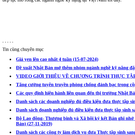
. . . . .
Tin cùng chuyên mục
Giá yen lên cao nhất 4 tuần
(15-07-2024)
Đề xuất Nhật Bản mở thêm nhóm ngành nghề kỹ năng đặc
VIDEO GIỚI THIỆU VỀ CHƯƠNG TRÌNH THỰC TẬ
Tăng cường tuyên truyền phòng chống đánh bạc trong cộn
Các quy định hiện hành liên quan đến thị trường Nhật B
Danh sách các doanh nghiệp đủ điều kiện đưa thực tập s
Danh sách doanh nghiệp đủ điều kiện đưa thực tập sinh 
Bộ Lao động- Thương binh và Xã hội ký kết Bản ghi nhớ 
Bản)
(27-11-2019)
Danh sách các công ty làm dịch vụ đưa Thực tập sinh san