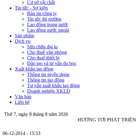
Cơ sở vật chất
Tin tức - Sự kiện
Bản tin công ty
Tin tức thị trường
Lao động trong nước
Lao động nước ngoài
Sản phẩm
Dịch vụ
Sữa chữa đại tu
Cho thuê văn phòng
Cho thuê thiết bị
Đào tạo và tư vấn du học
Xuất khẩu lao động
Thông tin tuyển dụng
Thông tin lao động
Tư vấn xuất khẩu lao động
Doanh nghiệp XKLĐ
Văn bản
Liên hệ
Thứ 7, ngày 8 tháng 8 năm 2026
HƯỚNG TỚI PHÁT TRIỂN
06-12-2014
- 15:33