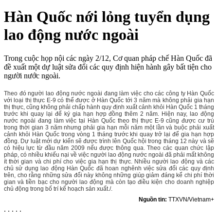
Hàn Quốc nới lỏng tuyển dụng
lao động nước ngoài
Trong cuộc họp nội các ngày 2/12, Cơ quan pháp chế Hàn Quốc đã
đề xuất một dự luật sửa đổi các quy định hiện hành gây bất tiện cho
người nước ngoài.
Theo đó người lao động nước ngoài đang làm việc cho các công ty Hàn Quốc
với loại thị thực E-9 có thể được ở Hàn Quốc tới 3 năm mà không phải gia hạn
thị thực, cũng không phải chấp hành quy định xuất cảnh khỏi Hàn Quốc 1 tháng
trước khi quay lại để ký gia hạn hợp đồng thêm 2 năm. Hiện nay, lao động
nước ngoài đang làm việc tại Hàn Quốc theo thị thực E-9 cũng được cư trú
trong thời gian 3 năm nhưng phải gia hạn mỗi năm một lần và buộc phải xuất
cảnh khỏi Hàn Quốc trong vòng 1 tháng trước khi quay trở lại để gia hạn hợp
đồng. Dự luật mới dự kiến sẽ được trình lên Quốc hội trong tháng 12 này và sẽ
có hiệu lực từ đầu năm 2009 nếu được thông qua. Theo các quan chức lập
pháp, có nhiều khiếu nại về việc người lao động nước ngoài đã phải mất không
ít thời gian và chi phí cho việc gia hạn thị thực. Nhiều người lao động và các
chủ sử dụng lao động Hàn Quốc đã hoan nghênh việc sửa đổi các quy định
trên, cho rằng những sửa đổi này không những giúp giảm đáng kể chi phí thời
gian và tiền bạc cho người lao động mà còn tạo điều kiện cho doanh nghiệp
chủ động trong bố trí kế hoạch sản xuất./.
Nguồn tin:
TTXVN/Vietnam+
. . . . .