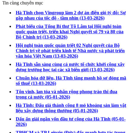
Tin cùng chuyên mục
Hà Tĩnh chọn Vingroup làm 2 dự án điện gió tỷ đô: Sự
gặp nhau của tốc độ - tầm nhìn
(13-03-2026)
Phát biểu của Tổng Bí thư Tô Lâm tại Hội nghị toàn
quốc quán triệt, triển khai Nghị quyết số 79 và 80 của
Bộ Chính trị
(13-03-2026)
Hội nghị toàn quốc quán triệt 02 Nghị quyết của Bộ
Chính trị về phát triển kinh tế Nhà nước và phát triển
văn hóa Việt Nam
(13-03-2026)
Hà Tĩnh sẵn sàng cùng cả nước tổ chức khởi công xây
dựng trường học tại các xã biên giới
(13-03-2026)
Chuẩn hóa dữ liệu, Hà Tĩnh tăng mạnh hồ sơ đóng mã
số thuế
(13-03-2026)
Tôn vinh, lan tỏa và nhân rộng phong trào thi đua
trong cả nước
(05-01-2026)
Hà Tĩnh: Đấu giá thành công 8 mỏ khoáng sản làm vật
liệu xây dựng thông thường
(05-01-2026)
Dấu ấn giải ngân vốn đầu tư công của Hà Tĩnh
(05-01-
2026)
TPHCM và TP Leipzig (Đức) đẩy mạnh hợp tác trong