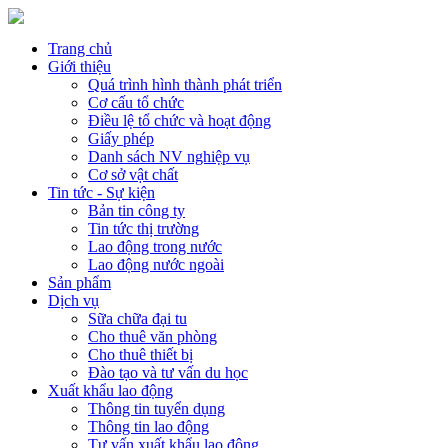
Trang chủ
Giới thiệu
Quá trình hình thành phát triển
Cơ cấu tổ chức
Điều lệ tổ chức và hoạt động
Giấy phép
Danh sách NV nghiệp vụ
Cơ sở vật chất
Tin tức - Sự kiện
Bản tin công ty
Tin tức thị trường
Lao động trong nước
Lao động nước ngoài
Sản phẩm
Dịch vụ
Sữa chữa đại tu
Cho thuê văn phòng
Cho thuê thiết bị
Đào tạo và tư vấn du học
Xuất khẩu lao động
Thông tin tuyển dụng
Thông tin lao động
Tư vấn xuất khẩu lao động