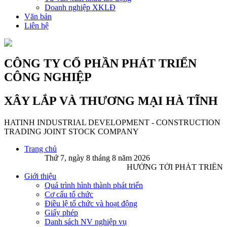
Doanh nghiệp XKLĐ
Văn bản
Liên hệ
CÔNG TY CỔ PHẦN PHÁT TRIỂN
CÔNG NGHIỆP
XÂY LẮP VÀ THƯƠNG MẠI HÀ TĨNH
HATINH INDUSTRIAL DEVELOPMENT - CONSTRUCTION
TRADING JOINT STOCK COMPANY
Trang chủ
Thứ 7, ngày 8 tháng 8 năm 2026
HƯỚNG TỚI PHÁT TRIỂN
Giới thiệu
Quá trình hình thành phát triển
Cơ cấu tổ chức
Điều lệ tổ chức và hoạt động
Giấy phép
Danh sách NV nghiệp vụ