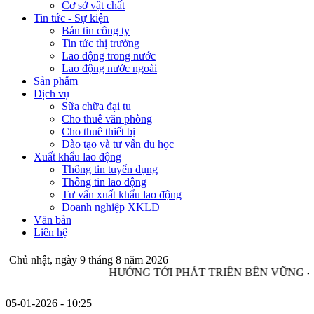
Cơ sở vật chất
Tin tức - Sự kiện
Bản tin công ty
Tin tức thị trường
Lao động trong nước
Lao động nước ngoài
Sản phẩm
Dịch vụ
Sữa chữa đại tu
Cho thuê văn phòng
Cho thuê thiết bị
Đào tạo và tư vấn du học
Xuất khẩu lao động
Thông tin tuyển dụng
Thông tin lao động
Tư vấn xuất khẩu lao động
Doanh nghiệp XKLĐ
Văn bản
Liên hệ
Chủ nhật, ngày 9 tháng 8 năm 2026
HƯỚNG TỚI PHÁT TRIỂN BỀN VỮNG -
05-01-2026
- 10:25