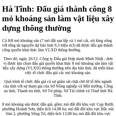
Hà Tĩnh: Đấu giá thành công 8
mỏ khoáng sản làm vật liệu xây
dựng thông thường
Có 8/8 mỏ khoáng sản (7 mỏ đất san lấp và 1 mỏ cát, sỏi lòng sông
với tổng tài nguyên dự báo hơn 9,3 triệu m3) đã được đấu giá thành
công quyền khai thác làm VLXD thông thường.
Theo đó, ngày 26/12, Công ty Đấu giá Hợp danh Minh Nhật - đơn
vị được lựa chọn đấu giá quyền khai thác 8 mỏ khoáng sản làm vật
liệu xây dựng (VLXD) thông thường trên địa bàn tỉnh, đã triển khai
việc tổ chức đấu giá các mỏ khoáng sản.
Quá trình tổ chức đấu giá có sự giám sát chặt chẽ từ tổ liên ngành
của tỉnh với sự tham gia của Sở Nông nghiệp và Môi trường, Công
an tỉnh, Thanh tra tỉnh, Sở Tư pháp, Sở Tài chính và Thuế tỉnh Hà
Tĩnh.
8 mỏ khoáng sản được đấu giá, gồm: mỏ đất đồi khu vực Cụp Bưởi,
phường Hoành Sơn, diện tích 14,98 ha; mỏ đất đồi khu vực Bắc núi
Sim 2, phường Sông Trí, diện tích 13,08 ha; mỏ đất đồi khu vực