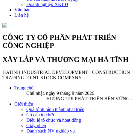
Doanh nghiệp XKLĐ
Văn bản
Liên hệ
CÔNG TY CỔ PHẦN PHÁT TRIỂN
CÔNG NGHIỆP
XÂY LẮP VÀ THƯƠNG MẠI HÀ TĨNH
HATINH INDUSTRIAL DEVELOPMENT - CONSTRUCTION
TRADING JOINT STOCK COMPANY
Trang chủ
Chủ nhật, ngày 9 tháng 8 năm 2026
HƯỚNG TỚI PHÁT TRIỂN BỀN VỮNG -
Giới thiệu
Quá trình hình thành phát triển
Cơ cấu tổ chức
Điều lệ tổ chức và hoạt động
Giấy phép
Danh sách NV nghiệp vụ