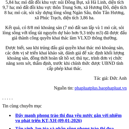
5,84 ha; mỏ đất đồi khu vực núi Đồng Bụt, xã Hà Linh, diện tích
9,7 ha; mỏ đất đồi khu vực thôn Trung Sơn, xã Hương Đô, diện tích
8 ha; mỏ cát, sỏi xây dựng lòng sông Ngàn Sâu, thôn Tân Hương,
xã Phúc Trạch, diện tích 3,86 ha.
Kết quả, có 8/8 mỏ khoáng sản (7 mỏ đất san lấp và 1 mỏ cát, sỏi
lòng sông với tổng tài nguyên dự báo hơn 9,3 triệu m3) đã được đấu
giá thành công quyền khai thác làm VLXD thông thường.
Được biết, sau khi trúng đấu giá quyền khai thác mỏ khoáng sản,
các đơn vị sẽ triển khai khảo sát, đánh giá để xác định khối lượng
khoáng sản, đồng thời hoàn tất hồ sơ, thủ tục, trình đơn vị chức
năng xem xét, thẩm định, trước khi chính thức được UBND tỉnh
cấp phép khai thác.
Tác giả: Đức Anh
Nguồn tin:
phapluatplus.baophapluat.vn
. . . . .
Tin cùng chuyên mục
Đẩy mạnh phong trào thi đua yêu nước gắn với nhiệm
vụ phát triển KT-XH
(09-01-2026)
Tôn vinh, lan tỏa và nhân rộng phong trào thi đua