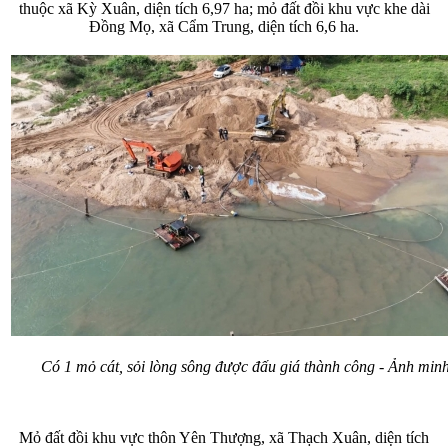
thuộc xã Kỳ Xuân, diện tích 6,97 ha; mỏ đất đồi khu vực khe dài
Đồng Mọ, xã Cẩm Trung, diện tích 6,6 ha.
Có 1 mỏ cát, sỏi lòng sông được đấu giá thành công - Ảnh min
Mỏ đất đồi khu vực thôn Yên Thượng, xã Thạch Xuân, diện tích