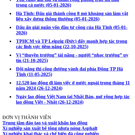
trong cả nước
(05-01-2026)
Hà Tĩnh: Đấu giá thành công 8 mỏ khoáng sản làm vật
liệu xây dựng thông thường
(05-01-2026)
Dấu ấn giải ngân vốn đầu tư công của Hà Tĩnh
(05-01-
2026)
TPHCM và TP Leipzig (Đức) đẩy mạnh hợp tác trong
các lĩnh vực tiềm năng
(22-10-2025)
Vị “thuyền trưởng” tài năng - người “nhạc trưởng” uy
tín
(21-10-2025)
Đội nắng thi công đường vành đai phía Đông TP Hà
Tĩnh
(11-05-2025)
12.520 lao động đi làm việc ở nước ngoài trong tháng 11
năm 2024
(26-12-2024)
Ngày lao động Việt Nam tại Nhật Bản, mở rộng hợp tác
lao động Việt - Nhật
(26-12-2024)
ĐƠN VỊ THÀNH VIÊN
Trung tâm đào tạo và xuất khẩu lao động
Xí nghiệp sản xuất bê tông nhựa nóng Asphalt
Xí nghiệp khai thác và chế biến đá công nghiệp