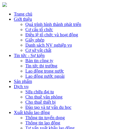
Trang chủ
Giới thiệu
Quá trình hình thành phát triển
Cơ cấu tổ chức
Điều lệ tổ chức và hoạt động
Giấy phép
Danh sách NV nghiệp vụ
Cơ sở vật chất
Tin tức - Sự kiện
Bản tin công ty
Tin tức thị trường
Lao động trong nước
Lao động nước ngoài
Sản phẩm
Dịch vụ
Sữa chữa đại tu
Cho thuê văn phòng
Cho thuê thiết bị
Đào tạo và tư vấn du học
Xuất khẩu lao động
Thông tin tuyển dụng
Thông tin lao động
Tư vấn xuất khẩu lao động