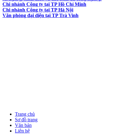
Chi nhánh Công ty tại TP Hồ Chí Minh
Chi nhánh Công ty tại TP Hà Nội
Văn phòng đại diện tại TP Trà Vinh
Trang chủ
Sơ đồ trang
Văn bản
Liên hệ