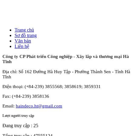
Trang chủ
Sơ đồ trang
Văn bản
Liên hệ
Công ty CP Phát triển Công nghiệp - Xây lắp và thương mại Hà
Tĩnh
Địa chỉ: Số 162 Đường Hà Huy Tập - Phường Thành Sen - Tỉnh Hà
Tĩnh
Điện thoại: (+84-239) 3855568; 3858619; 3859331
Fax: (+84-239) 3858136
Email:
haindeco.ht@gmail.com
Lượt người truy cập
Đang truy cập :
25
Tổng truy cập :
47555124