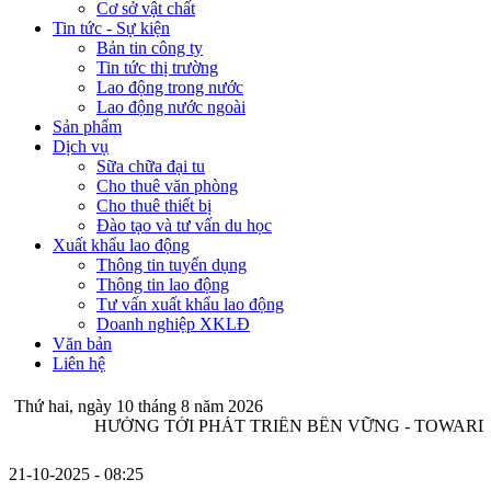
Cơ sở vật chất
Tin tức - Sự kiện
Bản tin công ty
Tin tức thị trường
Lao động trong nước
Lao động nước ngoài
Sản phẩm
Dịch vụ
Sữa chữa đại tu
Cho thuê văn phòng
Cho thuê thiết bị
Đào tạo và tư vấn du học
Xuất khẩu lao động
Thông tin tuyển dụng
Thông tin lao động
Tư vấn xuất khẩu lao động
Doanh nghiệp XKLĐ
Văn bản
Liên hệ
Thứ hai, ngày 10 tháng 8 năm 2026
ƯỚNG TỚI PHÁT TRIỂN BỀN VỮNG - TOWARDS SUSTAIN
21-10-2025
- 08:25