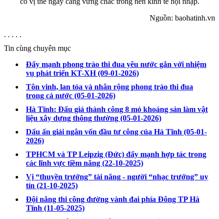
có vị thế ngày càng vững chắc trong nền kinh tế hội nhập.
Nguồn: baohatinh.vn
. . . . .
Tin cùng chuyên mục
Đẩy mạnh phong trào thi đua yêu nước gắn với nhiệm
vụ phát triển KT-XH
(09-01-2026)
Tôn vinh, lan tỏa và nhân rộng phong trào thi đua
trong cả nước
(05-01-2026)
Hà Tĩnh: Đấu giá thành công 8 mỏ khoáng sản làm vật
liệu xây dựng thông thường
(05-01-2026)
Dấu ấn giải ngân vốn đầu tư công của Hà Tĩnh
(05-01-
2026)
TPHCM và TP Leipzig (Đức) đẩy mạnh hợp tác trong
các lĩnh vực tiềm năng
(22-10-2025)
Vị “thuyền trưởng” tài năng - người “nhạc trưởng” uy
tín
(21-10-2025)
Đội nắng thi công đường vành đai phía Đông TP Hà
Tĩnh
(11-05-2025)