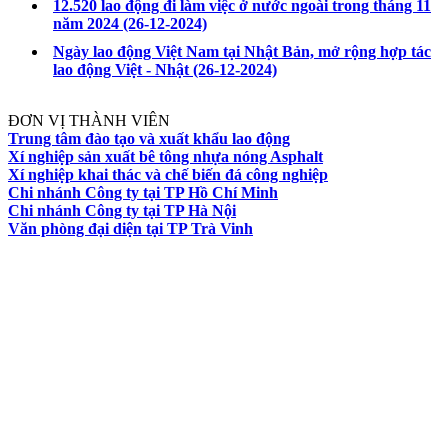
12.520 lao động đi làm việc ở nước ngoài trong tháng 11
năm 2024
(26-12-2024)
Ngày lao động Việt Nam tại Nhật Bản, mở rộng hợp tác
lao động Việt - Nhật
(26-12-2024)
ĐƠN VỊ THÀNH VIÊN
Trung tâm đào tạo và xuất khẩu lao động
Xí nghiệp sản xuất bê tông nhựa nóng Asphalt
Xí nghiệp khai thác và chế biến đá công nghiệp
Chi nhánh Công ty tại TP Hồ Chí Minh
Chi nhánh Công ty tại TP Hà Nội
Văn phòng đại diện tại TP Trà Vinh