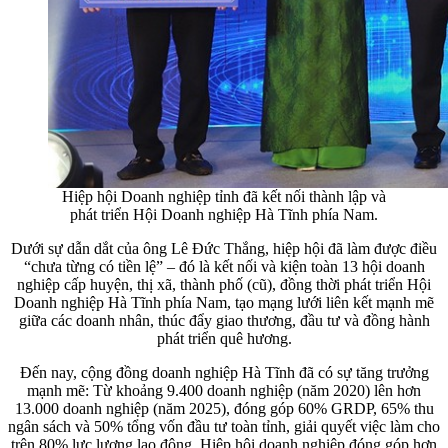
Hiệp hội Doanh nghiệp tỉnh đã kết nối thành lập và
phát triển Hội Doanh nghiệp Hà Tĩnh phía Nam.
Dưới sự dẫn dắt của ông Lê Đức Thắng, hiệp hội đã làm được điều
“chưa từng có tiền lệ” – đó là kết nối và kiện toàn 13 hội doanh
nghiệp cấp huyện, thị xã, thành phố (cũ), đồng thời phát triển Hội
Doanh nghiệp Hà Tĩnh phía Nam, tạo mạng lưới liên kết mạnh mẽ
giữa các doanh nhân, thúc đẩy giao thương, đầu tư và đồng hành
phát triển quê hương.
Đến nay, cộng đồng doanh nghiệp Hà Tĩnh đã có sự tăng trưởng
mạnh mẽ: Từ khoảng 9.400 doanh nghiệp (năm 2020) lên hơn
13.000 doanh nghiệp (năm 2025), đóng góp 60% GRDP, 65% thu
ngân sách và 50% tổng vốn đầu tư toàn tỉnh, giải quyết việc làm cho
trên 80% lực lượng lao động, Hiệp hội doanh nghiệp đóng góp hơn