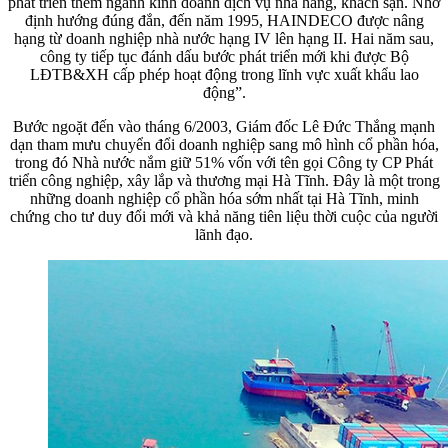
phát triển thêm ngành kinh doanh dịch vụ nhà hàng, khách sạn. Nhờ
định hướng đúng đắn, đến năm 1995, HAINDECO được nâng
hạng từ doanh nghiệp nhà nước hạng IV lên hạng II. Hai năm sau,
công ty tiếp tục đánh dấu bước phát triển mới khi được Bộ
LĐTB&XH cấp phép hoạt động trong lĩnh vực xuất khẩu lao
động”.
Bước ngoặt đến vào tháng 6/2003, Giám đốc Lê Đức Thắng mạnh
dạn tham mưu chuyển đổi doanh nghiệp sang mô hình cổ phần hóa,
trong đó Nhà nước nắm giữ 51% vốn với tên gọi Công ty CP Phát
triển công nghiệp, xây lắp và thương mại Hà Tĩnh. Đây là một trong
những doanh nghiệp cổ phần hóa sớm nhất tại Hà Tĩnh, minh
chứng cho tư duy đổi mới và khả năng tiên liệu thời cuộc của người
lãnh đạo.