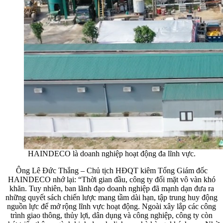
HAINDECO là doanh nghiệp hoạt động đa lĩnh vực.
Ông Lê Đức Thắng – Chủ tịch HĐQT kiêm Tổng Giám đốc
HAINDECO nhớ lại: “Thời gian đầu, công ty đối mặt vô vàn khó
khăn. Tuy nhiên, ban lãnh đạo doanh nghiệp đã mạnh dạn đưa ra
những quyết sách chiến lược mang tầm dài hạn, tập trung huy động
nguồn lực để mở rộng lĩnh vực hoạt động. Ngoài xây lắp các công
trình giao thông, thủy lợi, dân dụng và công nghiệp, công ty còn