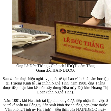
Ông Lê Đức Thắng - Chủ tịch HĐQT kiêm Tổng
Giám đốc HAINDECO.
Sau 4 năm thực hiện nghĩa vụ quốc tế tại Lào và hơn 2 năm học tập
tại Trường Kinh tế Tài chính Nghệ Tĩnh, năm 1988, ông Thắng
được tiếp nhận làm kế toán xây dựng Nhà máy Dệt kim Hoàng Thị
Loan (tỉnh Nghệ Tĩnh).
Năm 1991, khi Hà Tĩnh tái lập tỉnh, ông được tiếp nhận làm việc ở
vị trí kế toán tại Công ty Sản xuất kinh doanh tổng hợp (trực thuộc
Văn phòng Tỉnh ủy Hà Tĩnh) – tiền thân của HAINDECO ngày