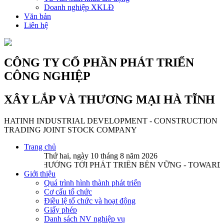
Doanh nghiệp XKLĐ
Văn bản
Liên hệ
CÔNG TY CỔ PHẦN PHÁT TRIỂN
CÔNG NGHIỆP
XÂY LẮP VÀ THƯƠNG MẠI HÀ TĨNH
HATINH INDUSTRIAL DEVELOPMENT - CONSTRUCTION
TRADING JOINT STOCK COMPANY
Trang chủ
Thứ hai, ngày 10 tháng 8 năm 2026
ƯỚNG TỚI PHÁT TRIỂN BỀN VỮNG - TOWARDS SUSTAIN
Giới thiệu
Quá trình hình thành phát triển
Cơ cấu tổ chức
Điều lệ tổ chức và hoạt động
Giấy phép
Danh sách NV nghiệp vụ