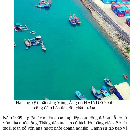
Hạ tầng kỹ thuật cảng Vũng Áng do HAINDECO thi
công đảm bảo tiến độ, chất lượng.
Năm 2009 – giữa lúc nhiều doanh nghiệp còn trông đợi sự hỗ trợ từ
vốn nhà nước, ông Thắng tiếp tục tạo cú hích lớn bằng việc đề xuất
thoái toàn bộ vốn nhà nước khỏi doanh nghiệp. Chính sự táo bạo và