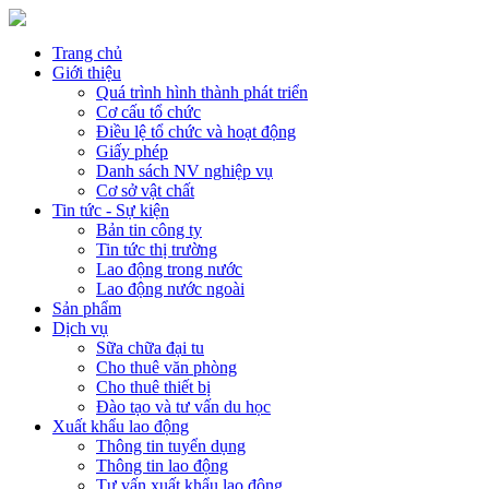
Trang chủ
Giới thiệu
Quá trình hình thành phát triển
Cơ cấu tổ chức
Điều lệ tổ chức và hoạt động
Giấy phép
Danh sách NV nghiệp vụ
Cơ sở vật chất
Tin tức - Sự kiện
Bản tin công ty
Tin tức thị trường
Lao động trong nước
Lao động nước ngoài
Sản phẩm
Dịch vụ
Sữa chữa đại tu
Cho thuê văn phòng
Cho thuê thiết bị
Đào tạo và tư vấn du học
Xuất khẩu lao động
Thông tin tuyển dụng
Thông tin lao động
Tư vấn xuất khẩu lao động