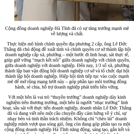
Cộng đồng doanh nghiệp Hà Tĩnh đã có sự tăng trưởng mạnh mẽ
về lượng và chất.
Thực hiện mô hình chính quyền địa phương 2 cấp, ông Lê Đức
Thắng đã chủ động đề xuất tỉnh và chính quyền cơ sở thành lập hội
doanh nghiệp cấp xã, phường – một bước đi linh hoạt, sát thực tế,
giúp giữ vững “mạch kết nối” giữa doanh nghiệp với chính quyền,
giữa doanh nghiệp với doanh nghiệp. Đến nay, 1/3 số xã, phường
thành lập ban vận động hội doanh nghiệp cơ sở và tổ chức đại hội
thành lập hội doanh nghiệp. Hiệp hội tỉnh tiếp tục vào cuộc mạnh
mẽ để mở rộng mạng lưới này – góp phần tạo môi trường đồng
hành, sẻ chia, hỗ trợ doanh nghiệp phát triển bền vững.
Với một bên là vai trò “thuyền trưởng” doanh nghiệp dày kinh
nghiệm trên thương trường, một bên là người “nhạc trưởng” linh
hoạt, sâu sát với thực tiễn doanh nghiệp, doanh nhân Lê Đức Thắng
đã và đang viết nên một câu chuyện đầy cảm hứng về ý chí, sự
nhạy bén và tinh thần trách nhiệm. Không chỉ “chèo lái” doanh
nghiệp mình vượt qua sóng gió, ông còn đang góp phần tạo ra một
cộng đồng doanh nghiệp Hà Tĩnh năng động, sáng tạo, gắn kết và